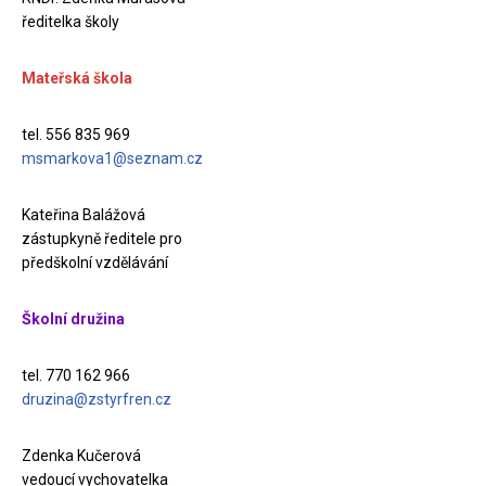
ředitelka školy
Mateřská škola
tel. 556 835 969
msmarkova1@seznam.cz
Kateřina Balážová
zástupkyně ředitele pro
předškolní vzdělávání
Školní družina
tel. 770 162 966
druzina@zstyrfren.cz
Zdenka Kučerová
vedoucí vychovatelka