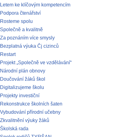
Letem ke klíčovým kompetencím
Podpora čtenářství
Rosteme spolu
Společně a kvalitně
Za poznáním více smysly
Bezplatná výuka Čj cizinců
Restart
Projekt „Společně ve vzdělávání“
Národní plán obnovy
Doučování žáků škol
Digitalizujeme školu
Projekty investiční
Rekonstrukce školních šaten
Vybudování přírodní učebny
Zkvalitnění výuky žáků
Školská rada
Spolek rodičů TYRŠAN