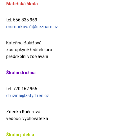
Mateřská škola
tel. 556 835 969
msmarkova1@seznam.cz
Kateřina Balážová
zástupkyně ředitele pro
předškolní vzdělávání
Školní družina
tel. 770 162 966
druzina@zstyrfren.cz
Zdenka Kučerová
vedoucí vychovatelka
Školní jídelna