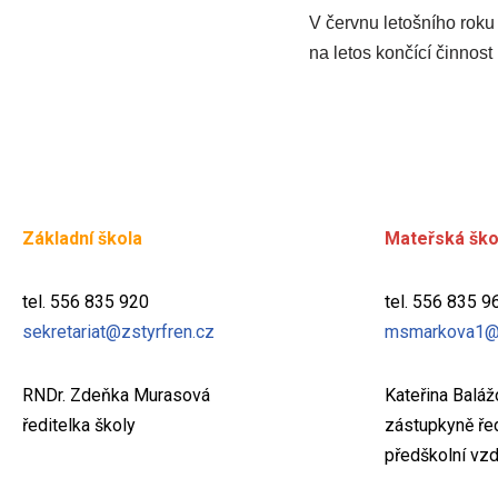
V červnu letošního roku
na letos končící činnost
Základní škola
Mateřská ško
tel. 556 835 920
tel. 556 835 9
sekretariat@zstyrfren.cz
msmarkova1@
RNDr. Zdeňka Murasová
Kateřina Balá
ředitelka školy
zástupkyně řed
předškolní vzd