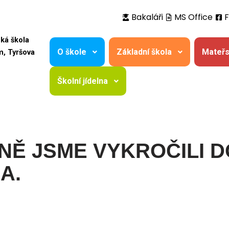
Bakaláři
MS Office
ská škola
O škole
Základní škola
Mateřs
m, Tyršova
Školní jídelna
NĚ JSME VYKROČILI D
A.