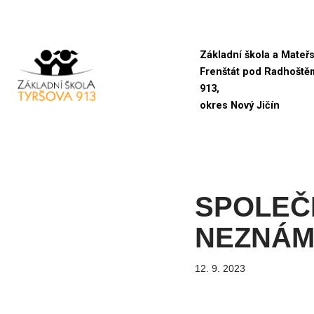
Přeskočit
Základní škola a Mateř
na
Frenštát pod Radhoště
obsah
913,
okres Nový Jičín
SPOLEČ
NEZNÁM
12. 9. 2023