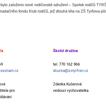
 bylo založeno nové rodičovské sdružení – Spolek rodičů TYRŠ
 nadačního fondu Klub rodičů, jež dlouhá léta na ZŠ Tyršova půs
la
Školní družina
69
tel. 770 162 966
seznam.cz
druzina@zstyrfren.cz
žová
Zdenka Kučerová
itele pro
vedoucí vychovatelka
ělávání