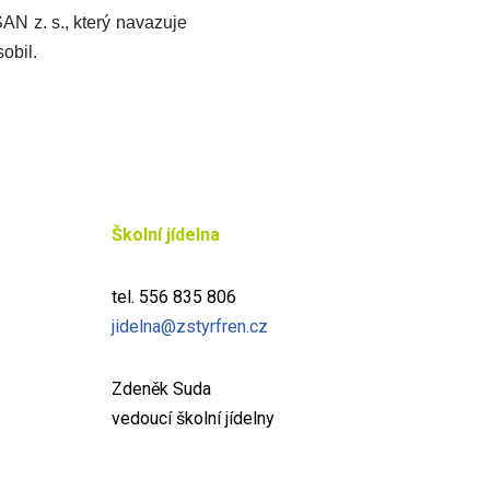
AN z. s., který navazuje
obil.
Školní jídelna
tel. 556 835 806
jidelna@zstyrfren.cz
Zdeněk Suda
vedoucí školní jídelny