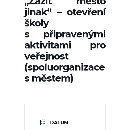
„Zažít město
jinak“ – otevření
školy
s připravenými
aktivitami pro
veřejnost
(spoluorganizace
s městem)
DATUM