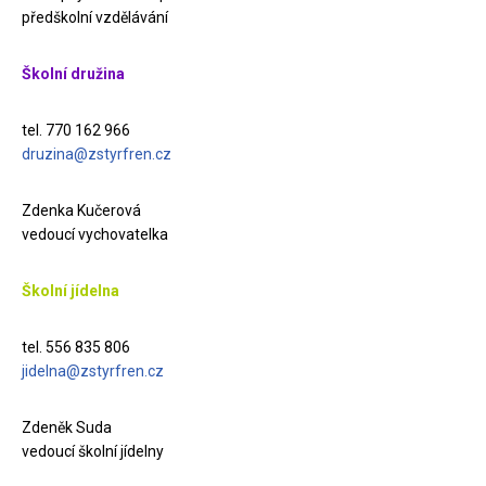
předškolní vzdělávání
Školní družina
tel. 770 162 966
druzina@zstyrfren.cz
Zdenka Kučerová
vedoucí vychovatelka
Školní jídelna
tel. 556 835 806
jidelna@zstyrfren.cz
Zdeněk Suda
vedoucí školní jídelny