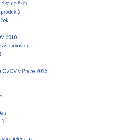
léko do škol
produktů
áček
OV 2018
 Kašpárkovou
5
le OVOV v Praze 2015
e
ěru
cí
m kompetencím