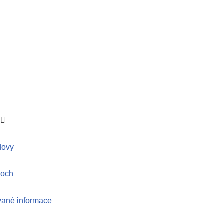
y
dovy
soch
vané informace