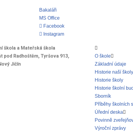
Bakaláři
MS Office
Facebook
Instagram
í škola a Mateřská škola
át pod Radhoštěm, Tyršova 913,
O škole
Nový Jičín
Základní údaje
Historie naší škol
Historie školy
Historie školní bu
Sborník
Příběhy školních 
Úřední deska
Povinně zveřejňo
Výroční zprávy