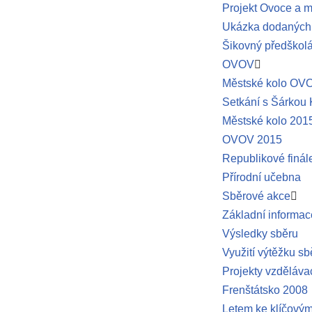
Projekt Ovoce a m
Ukázka dodaných 
Šikovný předškol
OVOV
Městské kolo OV
Setkání s Šárkou
Městské kolo 201
OVOV 2015
Republikové finá
Přírodní učebna
Sběrové akce
Základní informac
Výsledky sběru
Využití výtěžku sb
Projekty vzděláva
Frenštátsko 2008
Letem ke klíčový