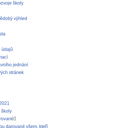
ozvoje školy
nědobý výhled
sta
 údajů
mací
vního jednání
ých stránek
 2021
 školy
arované
ou darované všem, kteří