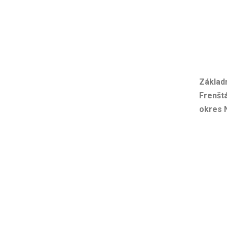
Přeskočit
na
obsah
Základn
Frenšt
okres 