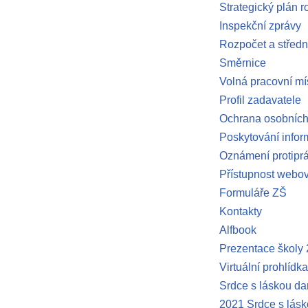
Strategický plán r
Inspekční zprávy
Rozpočet a střed
Směrnice
Volná pracovní mí
Profil zadavatele
Ochrana osobních
Poskytování infor
Oznámení protiprá
Přístupnost webov
Formuláře ZŠ
Kontakty
Alfbook
Prezentace školy
Virtuální prohlídka
Srdce s láskou d
2021 Srdce s lásk