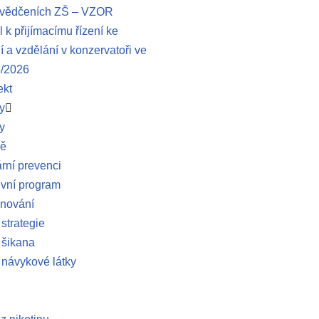
svědčeních ZŠ – VZOR
 k přijímacímu řízení ke
 a vzdělání v konzervatoři ve
5/2026
ekt
y
y
ně
ní prevenci
ivní program
anování
 strategie
 šikana
 návykové látky