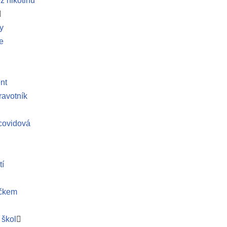
z nikotinu
y
e
nt
ravotník
covidová
tí
íčkem
 škol