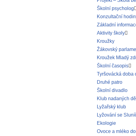
Projekt – Škola be
Školní psycholog
Konzultační hodin
Základní informac
Aktivity školy
Kroužky
Žákovský parlame
Kroužek Mladý zd
Školní časopis
Tyršovácká doba 
Druhé patro
Školní divadlo
Klub nadaných dě
Lyžařský klub
Lyžování se Slun
Ekologie
Ovoce a mléko do