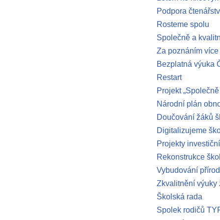
Podpora čtenářstv
Rosteme spolu
Společně a kvalit
Za poznáním více
Bezplatná výuka Č
Restart
Projekt „Společně
Národní plán obn
Doučování žáků š
Digitalizujeme šk
Projekty investiční
Rekonstrukce škol
Vybudování příro
Zkvalitnění výuky
Školská rada
Spolek rodičů T