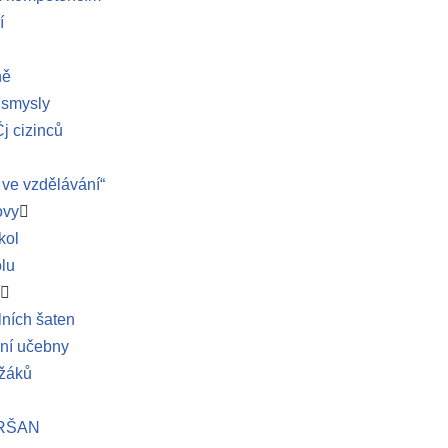
í
ně
 smysly
j cizinců
 ve vzdělávání“
ovy
kol
olu
ních šaten
dní učebny
 žáků
YRŠAN