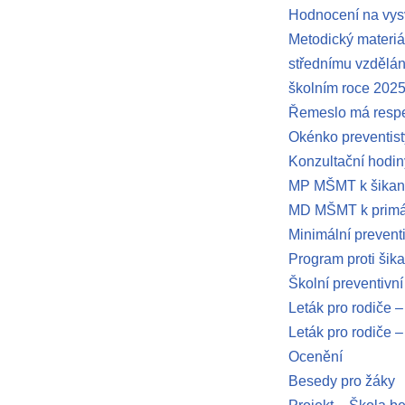
Hodnocení na vy
Metodický materiál
střednímu vzdělání
školním roce 202
Řemeslo má resp
Okénko preventist
Konzultační hodin
MP MŠMT k šika
MD MŠMT k primár
Minimální prevent
Program proti šik
Školní preventivní
Leták pro rodiče –
Leták pro rodiče –
Ocenění
Besedy pro žáky