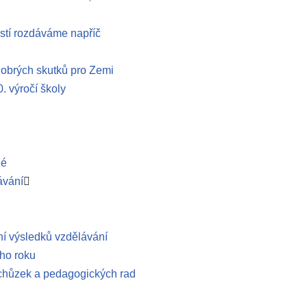
stí rozdáváme napříč
obrých skutků pro Zemi
. výročí školy
lé
ávání
í výsledků vzdělávání
ho roku
schůzek a pedagogických rad