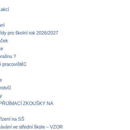
 akcí
ání
řídy pro školní rok 2026/2027
áček
če
brašnu ?
 pracoviště
e
ství
y
– PŘIJÍMACÍ ZKOUŠKY NA
řízení na SŠ
lávání ve střední škole – VZOR