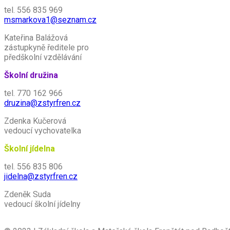
tel. 556 835 969
msmarkova1@seznam.cz
Kateřina Balážová
zástupkyně ředitele pro
předškolní vzdělávání
Školní družina
tel. 770 162 966
druzina@zstyrfren.cz
Zdenka Kučerová
vedoucí vychovatelka
Školní jídelna
tel. 556 835 806
jidelna@zstyrfren.cz
Zdeněk Suda
vedoucí školní jídelny