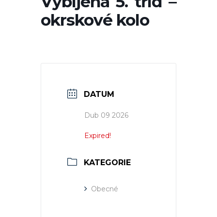
Vybíjená 5. tříd –
okrskové kolo
DATUM
Dub 09 2026
Expired!
KATEGORIE
Obecné