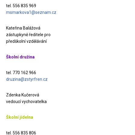
tel. 556 835 969
msmarkova1@seznam.cz
Kateřina Balážová
zástupkyně ředitele pro
předškolní vzdělávání
Školní družina
tel. 770 162 966
druzina@zstyrfren.cz
Zdenka Kučerová
vedoucí vychovatelka
Školní jídelna
tel. 556 835 806