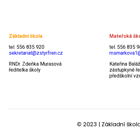
Základní škola
Mateřská šk
tel. 556 835 920
tel. 556 835 
sekretariat@zstyrfren.cz
msmarkova1
RNDr. Zdeňka Murasová
Kateřina Balá
ředitelka školy
zástupkyně ře
předškolní vz
© 2023 | Základní škol