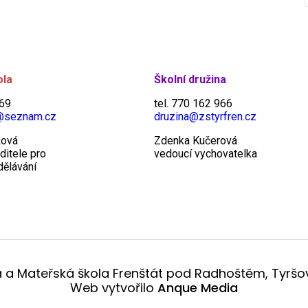
ola
Školní družina
969
tel. 770 162 966
@seznam.cz
druzina@zstyrfren.cz
žová
Zdenka Kučerová
ditele pro
vedoucí vychovatelka
dělávání
a a Mateřská škola Frenštát pod Radhoštěm, Tyršov
Web vytvořilo
Anque Media