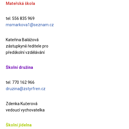
Mateřská škola
tel. 556 835 969
msmarkova1@seznam.cz
Kateřina Balážová
zástupkyně ředitele pro
předškolní vzdělávání
Školní družina
tel. 770 162 966
druzina@zstyrfren.cz
Zdenka Kučerová
vedoucí vychovatelka
Školní jídelna