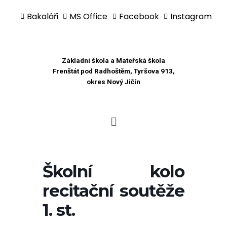
Bakaláři
MS Office
Facebook
Instagram
Přeskočit
na
obsah
Základní škola a Mateřská škola
Frenštát pod Radhoštěm, Tyršova 913,
okres Nový Jičín
Školní kolo
recitační soutěže
1. st.