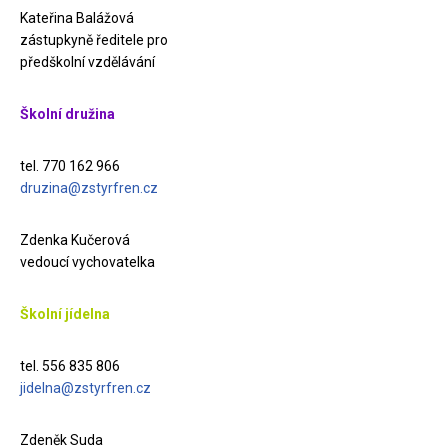
Kateřina Balážová
zástupkyně ředitele pro
předškolní vzdělávání
Školní družina
tel. 770 162 966
druzina@zstyrfren.cz
Zdenka Kučerová
vedoucí vychovatelka
Školní jídelna
tel. 556 835 806
jidelna@zstyrfren.cz
Zdeněk Suda