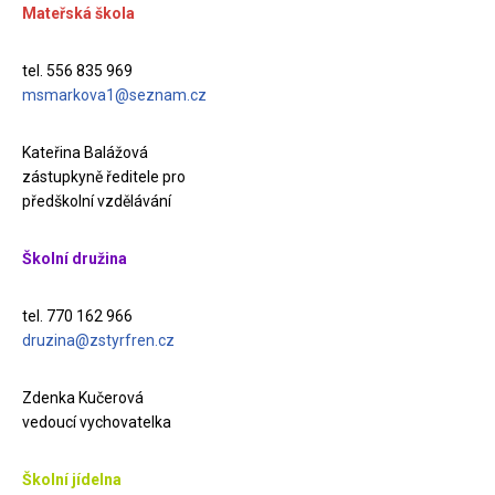
Mateřská škola
tel. 556 835 969
msmarkova1@seznam.cz
Kateřina Balážová
zástupkyně ředitele pro
předškolní vzdělávání
Školní družina
tel. 770 162 966
druzina@zstyrfren.cz
Zdenka Kučerová
vedoucí vychovatelka
Školní jídelna