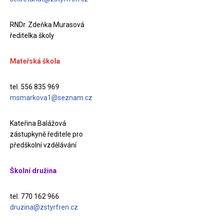
RNDr. Zdeňka Murasová
ředitelka školy
Mateřská škola
tel. 556 835 969
msmarkova1@seznam.cz
Kateřina Balážová
zástupkyně ředitele pro
předškolní vzdělávání
Školní družina
tel. 770 162 966
druzina@zstyrfren.cz