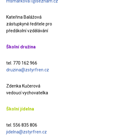
msmarkova1@seznam.cz
Kateřina Balážová
zástupkyně ředitele pro
předškolní vzdělávání
Školní družina
tel. 770 162 966
druzina@zstyrfren.cz
Zdenka Kučerová
vedoucí vychovatelka
Školní jídelna
tel. 556 835 806
jidelna@zstyrfren.cz