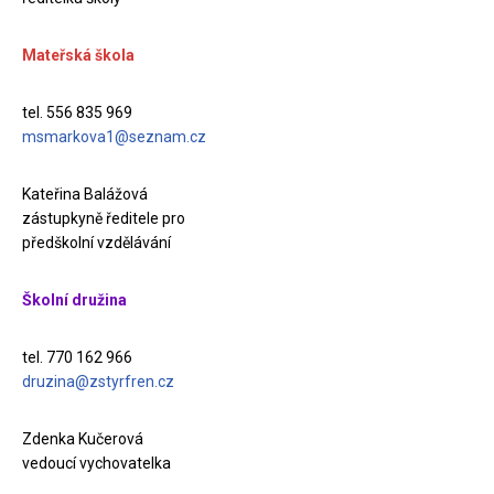
Mateřská škola
tel. 556 835 969
msmarkova1@seznam.cz
Kateřina Balážová
zástupkyně ředitele pro
předškolní vzdělávání
Školní družina
tel. 770 162 966
druzina@zstyrfren.cz
Zdenka Kučerová
vedoucí vychovatelka