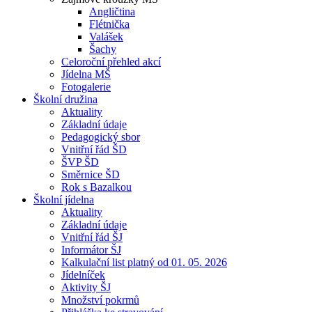
Angličtina
Flétnička
Valášek
Šachy
Celoroční přehled akcí
Jídelna MŠ
Fotogalerie
Školní družina
Aktuality
Základní údaje
Pedagogický sbor
Vnitřní řád ŠD
ŠVP ŠD
Směrnice ŠD
Rok s Bazalkou
Školní jídelna
Aktuality
Základní údaje
Vnitřní řád ŠJ
Informátor ŠJ
Kalkulační list platný od 01. 05. 2026
Jídelníček
Aktivity ŠJ
Množství pokrmů