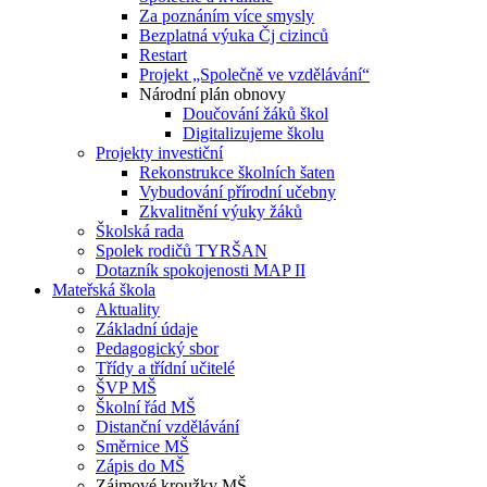
Za poznáním více smysly
Bezplatná výuka Čj cizinců
Restart
Projekt „Společně ve vzdělávání“
Národní plán obnovy
Doučování žáků škol
Digitalizujeme školu
Projekty investiční
Rekonstrukce školních šaten
Vybudování přírodní učebny
Zkvalitnění výuky žáků
Školská rada
Spolek rodičů TYRŠAN
Dotazník spokojenosti MAP II
Mateřská škola
Aktuality
Základní údaje
Pedagogický sbor
Třídy a třídní učitelé
ŠVP MŠ
Školní řád MŠ
Distanční vzdělávání
Směrnice MŠ
Zápis do MŠ
Zájmové kroužky MŠ