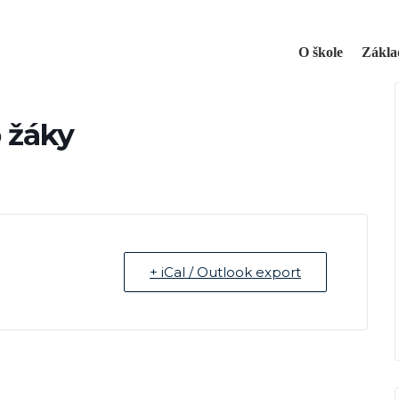
O škole
Zákla
o žáky
+ iCal / Outlook export