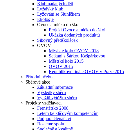
Klub nadaných dětí
Lyžařský klub
Lyžování se Sluníčkem
Ekologie
Ovoce a mléko do škol
Projekt Ovoce a mléko do škol
Ukázka dodaných produktů
Šikovný předškoláček
OVOV
Městské kolo OVOV 2018
Setkání s Šárkou Kašpárkovou
Městské kolo 2015
OVOV 2015
Republikové finále OVOV v Praze 2015
Přírodní učebna
Sběrové akce
Základní informace
Výsledky sběru
Využití výtěžku sběru
Projekty vzdělávací
Frenštátsko 2008
Letem ke klíčovým kompetencím
Podpora čtenářství
Rosteme spolu
Společně a kvalitně