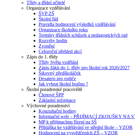
Třídy a třídní učitelé
Organizace vzdělávání
ŠVP ZŠ
Školní řád
Pravidla hodnocení výsledků vzdělávání
Organizace školního roku
Termíny třídních schůzek a pedagogických rad
Rozvrhy hodin
Zvonění
Celoroční přehled akcí
Zápis do 1. třídy
Třídy Světa vzdělání
Zápis žáků do 1. třídy pro školní rok 2026/2027
Šikovný předškoláček
Desatero pro rodiče
Jak vybrat školní brašnu ?
Školní poradenské pracoviště
Členové ŠPP
Základní informace
Výchovné poradenství
Konzultační hodiny
Informační web – PŘIJÍMACÍ ZKOUŠKY NA
MP k přijímacímu řízení na SŠ
Přihláška ke vzdělávání ve střední škole – VZOR
Hodnocení na vysvědčeních ZŠ – VZOR