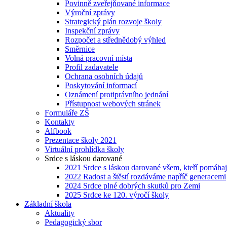
Povinně zveřejňované informace
Výroční zprávy
Strategický plán rozvoje školy
Inspekční zprávy
Rozpočet a střednědobý výhled
Směrnice
Volná pracovní místa
Profil zadavatele
Ochrana osobních údajů
Poskytování informací
Oznámení protiprávního jednání
Přístupnost webových stránek
Formuláře ZŠ
Kontakty
Alfbook
Prezentace školy 2021
Virtuální prohlídka školy
Srdce s láskou darované
2021 Srdce s láskou darované všem, kteří pomáhaj
2022 Radost a štěstí rozdáváme napříč generacemi
2024 Srdce plné dobrých skutků pro Zemi
2025 Srdce ke 120. výročí školy
Základní škola
Aktuality
Pedagogický sbor