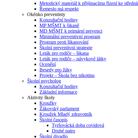
Metodický materiál k přijímacímu řízení ke středn
Řemeslo má respekt
Okénko preventisty
Konzultační hodiny
MP MŠMT k šikaně
MD MŠMT k primární prevenci
Minimální preventivní program
Program proti šikanování
Školní preventivní strategie
Leták pro rodiče – šikana
Leták pro rodiče – návykové látky
Ocenění
Besedy pro žáky
Projekt – Škola bez nikotinu
Školní psycholog
Konzultační hodiny
Základní informace
Aktivity školy
Kroužky
Žákovský parlament
Kroužek Mladý zdravotník
Školní časopis
Tyršovácká doba covidová
Druhé patro
Školní divadlo