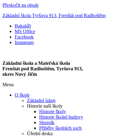
Přeskočit na obsah
Základní škola Tyršova 913, Frenštát pod Radhoštěm
Bakaláři
MS Office
Facebook
Instagram
Základní škola a Mateřská škola
Frenštát pod Radhoštěm, Tyršova 913,
okres Nový Jičín
Menu
O škole
Základní údaje
Historie naší školy
Historie školy
Historie školní budovy
Sborník
Příběhy školních soch
Úřední deska