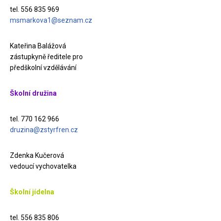
tel. 556 835 969
msmarkova1@seznam.cz
Kateřina Balážová
zástupkyně ředitele pro
předškolní vzdělávání
Školní družina
tel. 770 162 966
druzina@zstyrfren.cz
Zdenka Kučerová
vedoucí vychovatelka
Školní jídelna
tel. 556 835 806