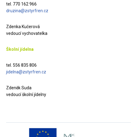
tel. 770 162 966
druzina@zstyrfren.cz
Zdenka Kučerová
vedoucí vychovatelka
Školní jídelna
tel. 556 835 806
jidelna@zstyrfren.cz
Zdeněk Suda
vedoucí školní jídelny