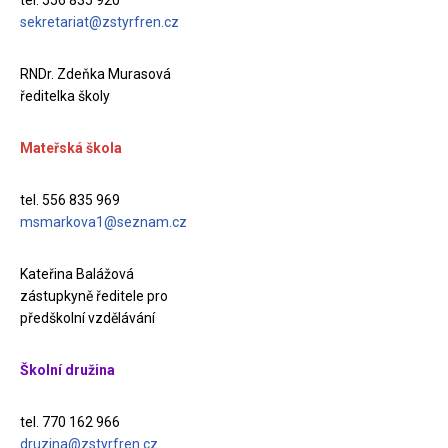
tel. 556 835 920
sekretariat@zstyrfren.cz
RNDr. Zdeňka Murasová
ředitelka školy
Mateřská škola
tel. 556 835 969
msmarkova1@seznam.cz
Kateřina Balážová
zástupkyně ředitele pro
předškolní vzdělávání
Školní družina
tel. 770 162 966
druzina@zstyrfren.cz