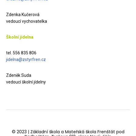
Zdenka Kučerová
vedoucí vychovatelka
Školní jídelna
tel. 556 835 806
jidelna@zstyrfren.cz
Zdeněk Suda
vedoucí školní jídelny
© 2023 | Základní škola a Mateřská škola Frenštát pod