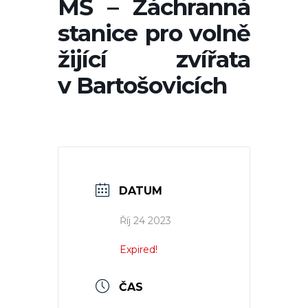
MŠ – Záchranná
stanice pro volně
žijící zvířata
v Bartošovicích
DATUM
Říj 24 2023
Expired!
ČAS