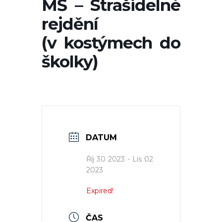
MŠ – Strašidelné
rejdění
(v kostýmech do
školky)
DATUM
Říj 30 2023
- Lis 02
2023
Expired!
ČAS