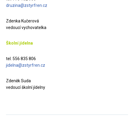
druzina@zstyrfren.cz
Zdenka Kučerová
vedoucí vychovatelka
Školní jídelna
tel. 556 835 806
jidelna@zstyrfren.cz
Zdeněk Suda
vedoucí školní jídelny