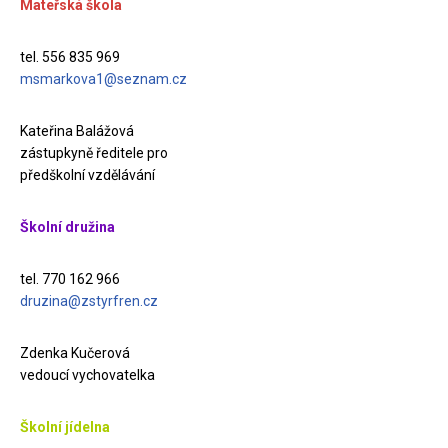
Mateřská škola
tel. 556 835 969
msmarkova1@seznam.cz
Kateřina Balážová
zástupkyně ředitele pro
předškolní vzdělávání
Školní družina
tel. 770 162 966
druzina@zstyrfren.cz
Zdenka Kučerová
vedoucí vychovatelka
Školní jídelna