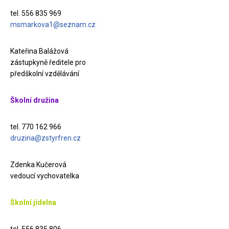
tel. 556 835 969
msmarkova1@seznam.cz
Kateřina Balážová
zástupkyně ředitele pro
předškolní vzdělávání
Školní družina
tel. 770 162 966
druzina@zstyrfren.cz
Zdenka Kučerová
vedoucí vychovatelka
Školní jídelna