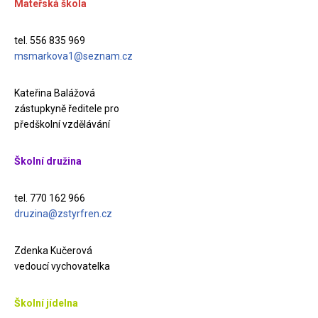
Mateřská škola
tel. 556 835 969
msmarkova1@seznam.cz
Kateřina Balážová
zástupkyně ředitele pro
předškolní vzdělávání
Školní družina
tel. 770 162 966
druzina@zstyrfren.cz
Zdenka Kučerová
vedoucí vychovatelka
Školní jídelna