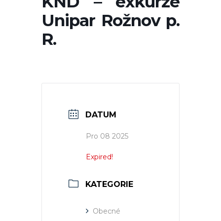
KND – exkurze
Unipar Rožnov p.
R.
DATUM
Pro 08 2025
Expired!
KATEGORIE
Obecné