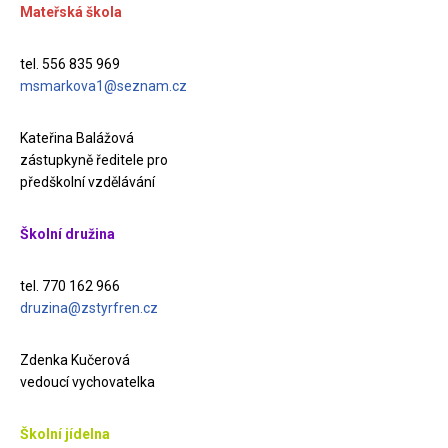
Mateřská škola
tel. 556 835 969
msmarkova1@seznam.cz
Kateřina Balážová
zástupkyně ředitele pro
předškolní vzdělávání
Školní družina
tel. 770 162 966
druzina@zstyrfren.cz
Zdenka Kučerová
vedoucí vychovatelka
Školní jídelna