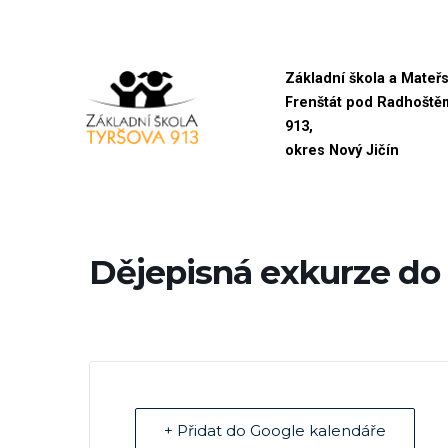
Přeskočit
Základní škola a Mateř
na
Frenštát pod Radhoště
obsah
913,
okres Nový Jičín
Dějepisná exkurze do 
+ Přidat do Google kalendáře